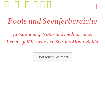
Pools und Seeuferbereiche
Entspannung, Natur und mediterranes
Lebensgefühl zwischen See und Monte Baldo
Panorama‑Pools:
großzügige Bereiche zum Entspannen, mit
Erforschen Sie mehr
Blick auf den Gardasee und schattigen Ruheplätzen.
Direkter Seezugang:
Privatstrand, Badestellen und ein neuer
Panorama‑Steg mit exklusiven Tischen der Beach Bar
direkt über dem Wasser.
Mediterrane Atmosphäre:
ein europäisches, entspanntes und
geselliges Umfeld für Gäste, die gepflegte Räume und ein
harmonisches Miteinander schätzen.
Hohe Hygienestandards:
alle Bereiche werden nach