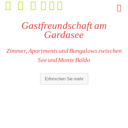
Gastfreundschaft am
Gardasee
Zimmer, Apartments und Bungalows zwischen
See und Monte Baldo
Vielfältige Unterkunftslösungen:
Zimmer, Apartments und
Erforschen Sie mehr
Bungalows mit unterschiedlichen Größen, Ausstattungen
und Ausblicken.
Europäische Hygiene- und Komfortstandards:
alle Räume sind
für einen verantwortungsvollen, sorgfältigen Gebrauch
konzipiert und erfordern Rücksichtnahme auf gemeinsam
genutzte Bereiche.
Mediterrane, entspannte Atmosphäre:
ein europäisches,