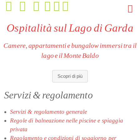
Ospitalità sul Lago di Garda
Camere, appartamenti e bungalow immersi tra il
lago e il Monte Baldo
Soluzioni abitative per ogni esigenza:
camere, appartamenti e
Scopri di più
bungalow con diverse metrature, viste e dotazioni.
Standard europei di igiene e comfort:
ambienti progettati per
Servizi & regolamento
un utilizzo responsabile e conforme alle abitudini
occidentali, con particolare attenzione alla cura degli spazi.
Atmosfera mediterranea e rilassata:
un contesto informale,
Servizi & regolamento generale
sportivo e conviviale, ideale per chi ama la vita all’aria
Regole di balneazione nelle piscine e spiaggia
aperta e il rispetto degli ambienti condivisi.
privata
Posizione unica:
accesso diretto al lago, ampi giardini,
Regolamento e condizioni di soggiorno per