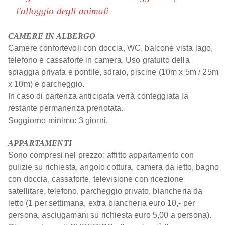
piscine panoramiche e aree dedicate al relax.
l'alloggio degli animali
Cucina italiana autentica:
ristorante e Beach Bar con
specialità tradizionali non compatibili con diete restrittive
CAMERE IN ALBERGO
specifiche.
Camere confortevoli con doccia, WC, balcone vista lago,
telefono e cassaforte in camera. Uso gratuito della
L’ospitalità del Taki Village unisce comfort, natura e
spiaggia privata e pontile, sdraio, piscine (10m x 5m / 25m
tradizione italiana in un ambiente curato e accogliente.
x 10m) e parcheggio.
Ogni soluzione abitativa è pensata per garantire un
In caso di partenza anticipata verrà conteggiata la
soggiorno sereno, con spazi mantenuti secondo rigorosi
restante permanenza prenotata.
standard europei e un’attenzione particolare alla pulizia e
Soggiorno minimo: 3 giorni.
al rispetto delle aree comuni. Il resort offre un’esperienza
APPARTAMENTI
mediterranea autentica, tra il lago e il Monte Baldo, con
Sono compresi nel prezzo: affitto appartamento con
servizi dedicati a chi apprezza la qualità degli ambienti, la
pulizie su richiesta, angolo cottura, camera da letto, bagno
buona cucina e uno stile di vita all’aria aperta.
con doccia, cassaforte, televisione con ricezione
satellitare, telefono, parcheggio privato, biancheria da
letto (1 per settimana, extra biancheria euro 10,- per
persona, asciugamani su richiesta euro 5,00 a persona).