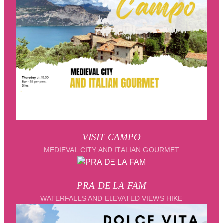
pulizia e sicurezza.
Servizi dedicati:
zone relax, giardini, aree attrezzate e
accesso immediato alle attività sportive del resort.
Le piscine e le aree lacustri del Taki Village offrono
un’esperienza autenticamente mediterranea, immersa nella
natura e pensata per chi cerca tranquillità, comfort e un
contatto diretto con il lago. Gli spazi sono mantenuti
secondo rigorosi standard europei e richiedono un utilizzo
attento e rispettoso, così da garantire un ambiente sereno e
piacevole per tutti gli ospiti. Il nuovo pontile panoramico,
VISIT CAMPO
con tavoli dedicati del Beach Bar, crea un’atmosfera unica
MEDIEVAL CITY AND ITALIAN GOURMET
direttamente sull’acqua, perfetta per vivere il lago in modo
rilassato e conviviale.
PRA DE LA FAM
WATERFALLS AND ELEVATED VIEWS HIKE