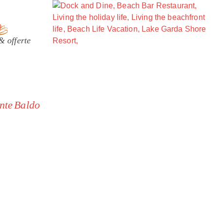
& offerte
onte Baldo
ure, viste e dotazioni.
 alle abitudini occidentali, con
ma la vita all’aria aperta e il
 dedicate al relax.
n diete restrittive specifiche.