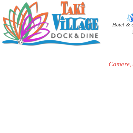
Select your lang
Hotel & 
Camere, a
Soluzioni abitative per og
Standard europei di igiene e com
Atmosfera mediterranea e rilass
Posizione unica:
acc
Cucina italiana autentica:
rist