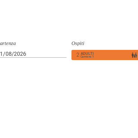
artenza
Ospiti
ADULTI
2
Camere
:
1
ra con noi !
INFORMAZIONI SUL
TRATTAMENTO DEI D
iamo figure professionali che
no rafforzare e sviluppare
PERSONALI
ormente il nostro team con le
ai sensi dell'articolo 13 del
competenze e caratteristiche
Regolamento (UE) 2016/679
fiche. La nostra è una realtà
tica variegata a conduzione
are dove l'affidabilità e la
sionalità sono più importanti
tichetta.