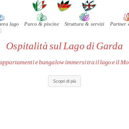
uage
area lago
Parco & piscine
Struttura & servizi
Partner 
Ospitalità sul Lago di Garda
ppartamenti e bungalow immersi tra il lago e il M
ni esigenza:
camere, appartamenti e bungalow con diverse metrat
Scopri di più
fort:
ambienti progettati per un utilizzo responsabile e conforme
particolare attenzione alla cura degli spazi.
ata:
un contesto informale, sportivo e conviviale, ideale per chi a
rispetto degli ambienti condivisi.
esso diretto al lago, ampi giardini, piscine panoramiche e aree
orante e Beach Bar con specialità tradizionali non compatibili co