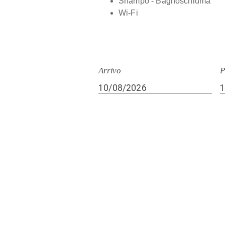
Shampo - Bagnoschiuma
Wi-Fi
Arrivo
P
Lavo
Cerch
possa
Taki Village Srl
ulteri
loro 
Via Dante Alighieri 4 loc. Salto
speci
37010 Brenzone sul Garda (Verona)
turis
Partita IVA n. 04300970235
famili
info@takivillage.it
profes
Tel. +39.045 743 00 35
dell'e